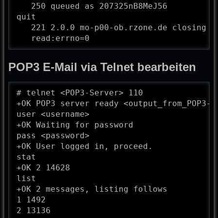
   250 queued as 207325nB8MeJ56

quit

   221 2.0.0 mo-p00-ob.rzone.de closing co
   read:errno=0
POP3 E-Mail via Telnet bearbeiten
# telnet <POP3-Server> 110

+OK POP3 server ready <output_from_POP3-Se
user <username>

+OK Waiting for password

pass <password>

+OK User logged in, proceed.

stat

+OK 2 14628

list

+OK 2 messages, listing follows

1 1492

2 13136
