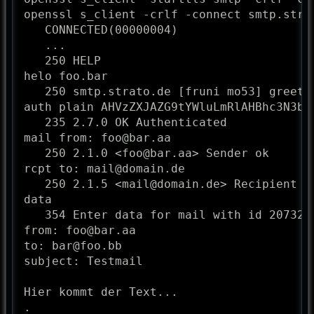
openssl s_client -crlf -connect smtp.stra
   CONNECTED(00000004)

   ...

   250 HELP

helo foo.bar

   250 smtp.strato.de [fruni mo53] greets 
auth plain AHVzZXJAZG9tYWluLmRlAHBhc3N3b3J
   235 2.7.0 OK Authenticated

mail from: foo@bar.aa

   250 2.1.0 <foo@bar.aa> Sender ok

rcpt to: mail@domain.de

   250 2.1.5 <mail@domain.de> Recipient ok
data

   354 Enter data for mail with id 207325n
from: foo@bar.aa

to: bar@foo.bb

subject: Testmail

Hier kommt der Text...

.
