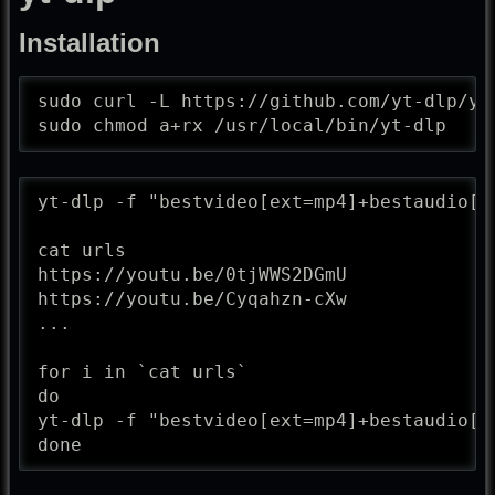
Installation
sudo curl -L https://github.com/yt-dlp/yt
sudo chmod a+rx /usr/local/bin/yt-dlp
yt-dlp -f "bestvideo[ext=mp4]+bestaudio[e
cat urls

https://youtu.be/0tjWWS2DGmU

https://youtu.be/Cyqahzn-cXw

...

for i in `cat urls`

do

yt-dlp -f "bestvideo[ext=mp4]+bestaudio[e
done