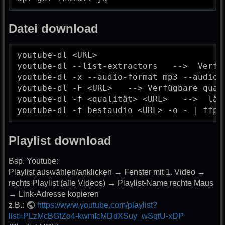
Datei download
youtube-dl <URL>

youtube-dl --list-extractors   -->  Verfüg
youtube-dl -x --audio-format mp3 --audio-
youtube-dl -F <URL>   --> Verfügbare quali
youtube-dl -f <qualität> <URL>   -->  läd
youtube-dl -f bestaudio <URL> -o - | ffpl
Playlist download
Bsp. Youtube:
Playlist auswählen/anklicken → Fenster mit 1. Video →
rechts Playlist (alle Videos) → Playlist-Name rechte Maus
→ Link-Adresse kopieren
z.B.:
https://www.youtube.com/playlist?
list=PLzMcBGfZo4-kwmIcMDdXSuy_wSqtU-xDP