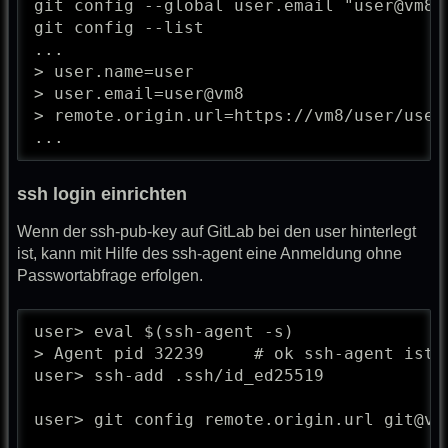
git config --global user.email "user@vm8"

git config --list

...

> user.name=user

> user.email=user@vm8

> remote.origin.url=https://vm8/user/user_
...
ssh login einrichten
Wenn der ssh-pub-key auf GitLab bei den user hinterlegt
ist, kann mit Hilfe des ssh-agent eine Anmeldung ohne
Passwortabfrage erfolgen.
user> eval $(ssh-agent -s)

> Agent pid 32239     # ok ssh-agent ist a
user> ssh-add .ssh/id_ed25519

user> git config remote.origin.url git@vm8