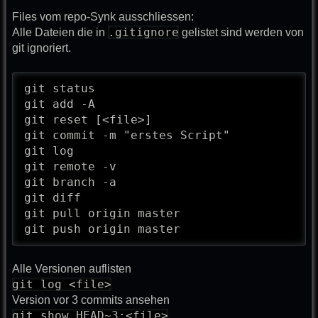
Files vom repo-Synk ausschliessen:
.gitignore
Alle Dateien die in
gelistet sind werden von
git ignoriert.
git status

git add -A

git reset [<file>]

git commit -m "erstes Script"

git log

git remote -v

git branch -a

git diff

git pull origin master

git push origin master
Alle Versionen auflisten
git log <file>
Version vor 3 commits ansehen
git show HEAD~3:<file>