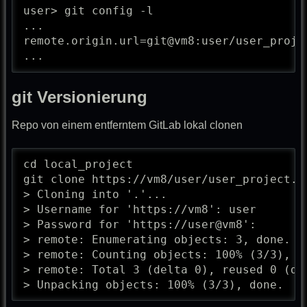
user> git config -l

...

remote.origin.url=git@vm8:user/user_projec
...
git Versionierung
Repo von einem entferntem GitLab lokal clonen
cd local_project

git clone https://vm8/user/user_project.gi
> Cloning into '.'...

> Username for 'https://vm8': user

> Password for 'https://user@vm8': 

> remote: Enumerating objects: 3, done.

> remote: Counting objects: 100% (3/3), do
> remote: Total 3 (delta 0), reused 0 (del
> Unpacking objects: 100% (3/3), done.